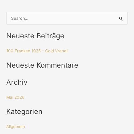
S
u
Neueste Beiträge
c
h
100 Franken 1925 – Gold Vreneli
e
n
Neueste Kommentare
n
a
Archiv
c
h
Mai 2026
:
Kategorien
Allgemein